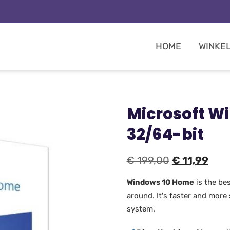
HOME
WINKE
Microsoft W
32/64-bit
€
199,00
€
11,99
Windows 10 Home
is the be
around. It's faster and more
system.