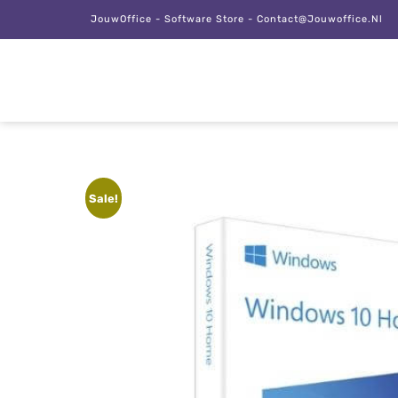
JouwOffice - Software Store - Contact@jouwoffice.nl
Sale!