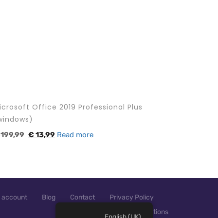
icrosoft Office 2019 Professional Plus
windows)
199,99
€
13,99
Read more
 account
Blog
Contact
Privacy Policy
Terms and conditions
English (UK)