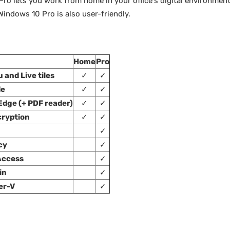
 lets you work from home in your office's digital environment
 Windows 10 Pro is also user-friendly.
Home
Pro
 and Live tiles
✓
✓
de
✓
✓
Edge (+ PDF reader)
✓
✓
cryption
✓
✓
✓
cy
✓
Access
✓
in
✓
er-V
✓