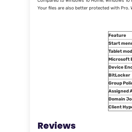
Compared to Windows 10 Home, Windows 10 Pro
Your files are also better protected with Pro.
Feature
Start menu
Tablet mo
Microsoft 
Device En
BitLocker
Group Poli
Assigned 
Domain Jo
Client Hyp
Reviews